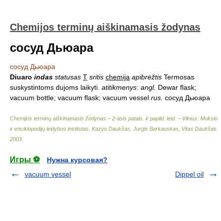
Chemijos terminų aiškinamasis žodynas
сосуд Дьюара
сосуд Дьюара
Diuaro
indas
statusas
T
sritis
chemija
apibrėžtis
Termosas
suskystintoms dujoms laikyti.
atitikmenys
:
angl.
Dewar flask;
vacuum bottle; vacuum flask; vacuum vessel
rus.
сосуд Дьюара
Chemijos terminų aiškinamasis žodynas – 2-asis patais. ir papild. leid. – Vilnius: Mokslo
ir enciklopedijų leidybos institutas
.
Kazys Daukšas, Jurgis Barkauskas, Vitas Daukšas
.
2003
.
Игры ⚽
Нужна курсовая?
vacuum vessel
Dippel oil