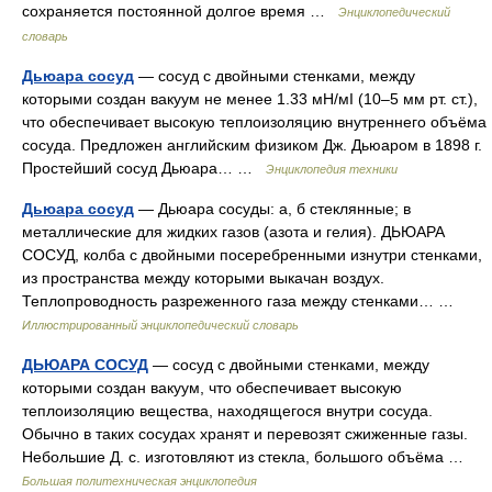
сохраняется постоянной долгое время …
Энциклопедический
словарь
Дьюара сосуд
— сосуд с двойными стенками, между
которыми создан вакуум не менее 1.33 мН/мІ (10–5 мм рт. ст.),
что обеспечивает высокую теплоизоляцию внутреннего объёма
сосуда. Предложен английским физиком Дж. Дьюаром в 1898 г.
Простейший сосуд Дьюара… …
Энциклопедия техники
Дьюара сосуд
— Дьюара сосуды: а, б стеклянные; в
металлические для жидких газов (азота и гелия). ДЬЮАРА
СОСУД, колба с двойными посеребренными изнутри стенками,
из пространства между которыми выкачан воздух.
Теплопроводность разреженного газа между стенками… …
Иллюстрированный энциклопедический словарь
ДЬЮАРА СОСУД
— сосуд с двойными стенками, между
которыми создан вакуум, что обеспечивает высокую
теплоизоляцию вещества, находящегося внутри сосуда.
Обычно в таких сосудах хранят и перевозят сжиженные газы.
Небольшие Д. с. изготовляют из стекла, большого объёма …
Большая политехническая энциклопедия