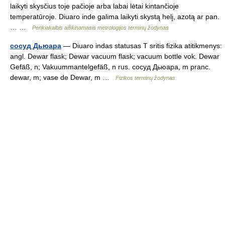
laikyti skysčius toje pačioje arba labai lėtai kintančioje
temperatūroje. Diuaro inde galima laikyti skystą helį, azotą ar pan.
… …
Penkiakalbis aiškinamasis metrologijos terminų žodynas
сосуд Дьюара
— Diuaro indas statusas T sritis fizika atitikmenys:
angl. Dewar flask; Dewar vacuum flask; vacuum bottle vok. Dewar
Gefäß, n; Vakuummantelgefäß, n rus. сосуд Дьюара, m pranc.
dewar, m; vase de Dewar, m …
Fizikos terminų žodynas