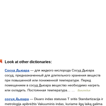
Look at other dictionaries:
Сосуд Дьюара
— для жидкого кислорода Сосуд Дьюара
сосуд, предназначенный для длительного хранения веществ
при повышенной или пониженной температуре. Перед
помещением в сосуд Дьюара вещество необходимо нагреть
или охладить. Постоянная температура… …
Википедия
сосуд Дьюара
— Diuaro indas statusas T sritis Standartizacija ir
metrologija apibrėžtis Vakuuminis indas, kuriame ilgą laiką galima